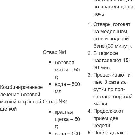
во влагалище на
ночь
Отвары готовят
на медленном
огне и водяной
бане (30 минут).
Отвар №1
В термосе
настаивают 15-
боровая
20 мин.
матка – 50
Процеживают и
г;
пью 3 раза за
вода – 500
Комбинированное
сутки по пол-
мл.
лечение боровой
стакана боровой
маткой и красной
Отвар №2
матки.
щеткой
Продолжают
красная
прием две
щетка – 50
недели.
г;
После делают
вода – 500