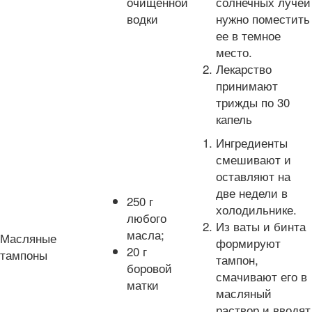
очищенной
солнечных лучей
водки
нужно поместить
ее в темное
место.
Лекарство
принимают
трижды по 30
капель
Ингредиенты
смешивают и
оставляют на
две недели в
250 г
холодильнике.
любого
Из ваты и бинта
масла;
Масляные
формируют
20 г
тампоны
тампон,
боровой
смачивают его в
матки
масляный
раствор и вводят