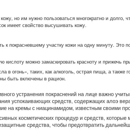
ожу, но им нужно пользоваться многократно и долго, ч
 сок имеет свойство высушивать кожу.
ь к покрасневшему участку кожи на одну минуту. Это по
ю кислоту можно замаскировать красноту и прижечь пр
 в огонь», таких, как алкоголь, острая пища, а также го
жны быть включены в рацион.
ивного устранения покраснений на лице важно учит
ания успокаивающих средств, содержащих алоэ вера
ание на кремы с ниацинамидом, известным своими п
сивных косметических процедур и средств, которые 
езащитные средства, чтобы предотвратить дальнейш