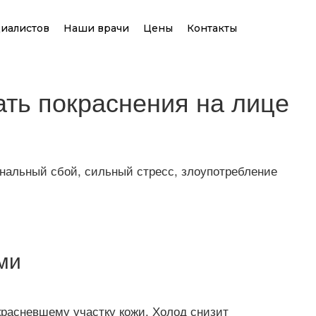
иалистов
Наши врачи
Цены
Контакты
ать покраснения на лице
мональный сбой, сильный стресс, злоупотребление
ми
красневшему участку кожи. Холод снизит