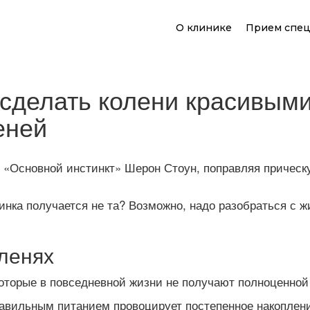
О клинике
Прием спец
 сделать колени красивыми
еней
 «Основной инстинкт» Шерон Стоун, поправляя прическу,
нка получается не та? Возможно, надо разобраться с ж
ленях
оторые в повседневной жизни не получают полноценной 
авильным питанием провоцирует постепенное накоплен