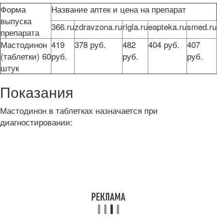
Форма
Название аптек и цена на препарат
выпуска
366.ru
zdravzona.ru
rigla.ru
eapteka.ru
smed.ru
препарата
Мастодинон
419
378 руб.
482
404 руб.
407
(таблетки) 60
руб.
руб.
руб.
штук
Показания
Мастодинон в таблетках назначается при
диагностировании: