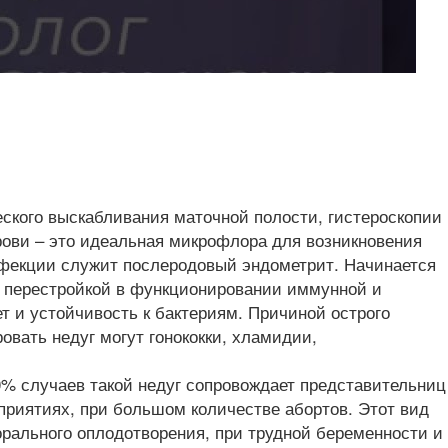
еского выскабливания маточной полости, гистероскопии
крови – это идеальная микрофлора для возникновения
нфекции служит послеродовый эндометрит. Начинается
ой перестройкой в функционировании иммунной и
 и устойчивость к бактериям. Причиной острого
овать недуг могут гонококки, хламидии,
0% случаев такой недуг сопровождает представительниц
приятиях, при большом количестве абортов. Этот вид
орального оплодотворения, при трудной беременности и