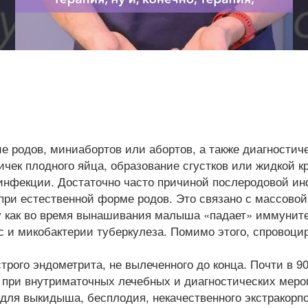
е родов, миниабортов или абортов, а также диагностич
ичек плодного яйца, образование сгустков или жидкой 
 инфекции. Достаточно часто причиной послеродовой и
 при естественной форме родов. Это связано с массов
у как во время вынашивания малыша «падает» иммунитет
 и микобактерии туберкулеза. Помимо этого, спровоцир
трого эндометрита, не вылеченного до конца. Почти в 9
н при внутриматочных лечебных и диагностических меро
для выкидыша, бесплодия, некачественного экстракорп