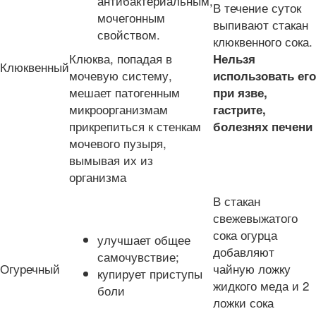
антибактериальным,
В течение суток
мочегонным
выпивают стакан
свойством.
клюквенного сока.
Клюква, попадая в
Нельзя
Клюквенный
мочевую систему,
использовать его
мешает патогенным
при язве,
микроорганизмам
гастрите,
прикрепиться к стенкам
болезнях печени
мочевого пузыря,
вымывая их из
организма
В стакан
свежевыжатого
сока огурца
улучшает общее
добавляют
самочувствие;
Огуречный
чайную ложку
купирует приступы
жидкого меда и 2
боли
ложки сока