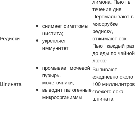
лимона. Пьют в
течение дня
Перемалывают в
мясорубке
снимает симптомы
редиску,
цистита;
Редиски
отжимают сок.
укрепляет
Пьют каждый раз
иммунитет
до еды по чайной
ложке
промывает мочевой
Выпивают
пузырь,
ежедневно около
мочеточники;
Шпината
100 миллилитров
выводит патогенные
свежего сока
микроорганизмы
шпината