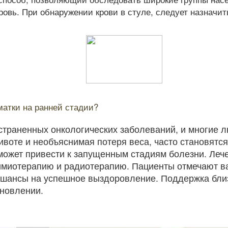
ровь. При обнаружении крови в стуле, следует назначит
матки на ранней стадии?
страненных онкологических заболеваний, и многие л
животе и необъяснимая потеря веса, часто становятс
может привести к запущенным стадиям болезни. Лече
имиотерапию и радиотерапию. Пациенты отмечают ва
 шансы на успешное выздоровление. Поддержка близк
ановлении.