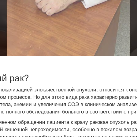
ый рак?
окализацией злокачественной опухоли, относится к онк
м процессе. Но для этого вида рака характерно развит
тела, анемии и увеличения СОЭ в клиническом анализе 
ию полного обследования больного в соответствии с пр
менном обращении пациента к врачу раковая опухоль ра
й кишечной непроходимости, особенно в пожилом возра
звивается схваткообразная боль, разлитая по всему жи