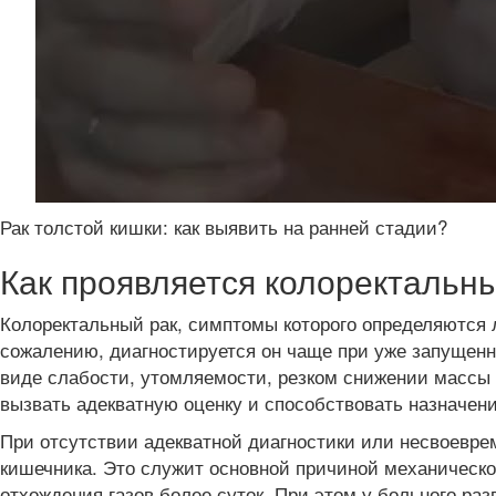
Рак толстой кишки: как выявить на ранней стадии?
Как проявляется колоректальн
Колоректальный рак, симптомы которого определяются л
сожалению, диагностируется он чаще при уже запущенно
виде слабости, утомляемости, резком снижении массы 
вызвать адекватную оценку и способствовать назначен
При отсутствии адекватной диагностики или несвоевре
кишечника. Это служит основной причиной механическо
отхождения газов более суток. При этом у больного ра