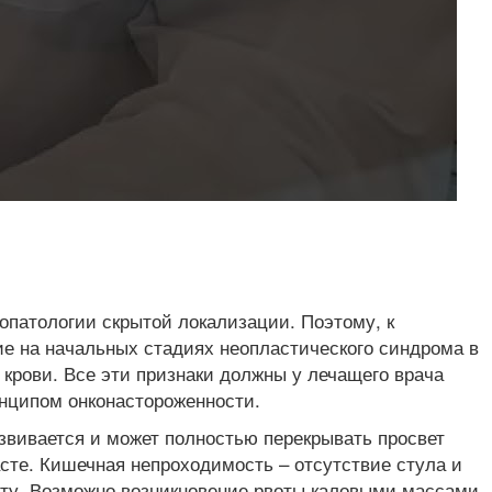
опатологии скрытой локализации. Поэтому, к
ие на начальных стадиях неопластического синдрома в
крови. Все эти признаки должны у лечащего врача
инципом онконастороженности.
звивается и может полностью перекрывать просвет
сте. Кишечная непроходимость – отсутствие стула и
воту. Возможно возникновение рвоты каловыми массами,