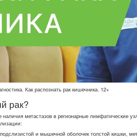
агностика. Как распознать рак кишечника. 12+
ый рак?
же наличия метастазов в регионарные лимфатические у
ализации:
ы подслизистой и мышечной оболочек толстой кишки, ме