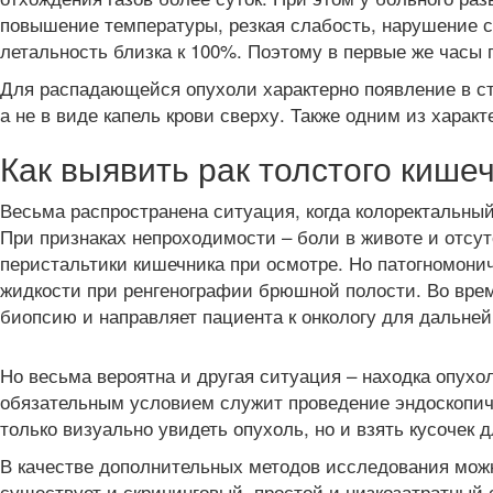
повышение температуры, резкая слабость, нарушение со
летальность близка к 100%. Поэтому в первые же часы
Для распадающейся опухоли характерно появление в сту
а не в виде капель крови сверху. Также одним из хара
Как выявить рак толстого кише
Весьма распространена ситуация, когда колоректальны
При признаках непроходимости – боли в животе и отсу
перистальтики кишечника при осмотре. Но патогномони
жидкости при ренгенографии брюшной полости. Во время
биопсию и направляет пациента к онкологу для дальне
Но весьма вероятна и другая ситуация – находка опух
обязательным условием служит проведение эндоскопиче
только визуально увидеть опухоль, но и взять кусочек
В качестве дополнительных методов исследования мож
существует и скрининговый, простой и низкозатратный