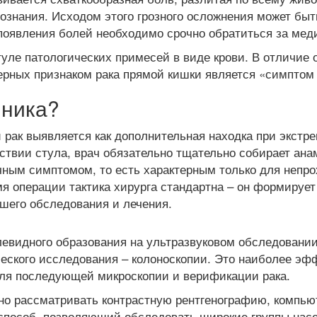
знания. Исходом этого грозного осложнения может быть
 появления болей необходимо срочно обратиться за ме
ле патологических примесей в виде крови. В отличие о
ктерных признаком рака прямой кишки является «симпто
чника?
й рак выявляется как дополнительная находка при экст
тствии стула, врач обязательно тщательно собирает ан
чным симптомом, то есть характерным только для непр
 операции тактика хирурга стандартна – он формирует а
йшего обследования и лечения.
олевидного образования на ультразвуковом обследовани
ского исследования – колоноскопии. Это наиболее эфф
 для последующей микроскопии и верификации рака.
но рассматривать контрастную рентгенографию, компью
 способ, позволяющий обследовать широкие группы насе