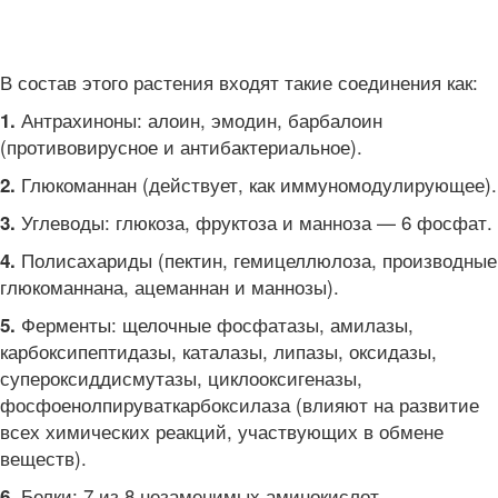
В состав этого растения входят такие соединения как:
Антрахиноны: алоин, эмодин, барбалоин
1.
(противовирусное и антибактериальное).
Глюкоманнан (действует, как иммуномодулирующее).
2.
Углеводы: глюкоза, фруктоза и манноза — 6 фосфат.
3.
Полисахариды (пектин, гемицеллюлоза, производные
4.
глюкоманнана, ацеманнан и маннозы).
Ферменты: щелочные фосфатазы, амилазы,
5.
карбоксипептидазы, каталазы, липазы, оксидазы,
супероксиддисмутазы, циклооксигеназы,
фосфоенолпируваткарбоксилаза (влияют на развитие
всех химических реакций, участвующих в обмене
веществ).
Белки: 7 из 8 незаменимых аминокислот
6.