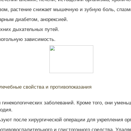
м, растение снижает мышечную и зубную боль, спазм
арным диабетом, анорексией.
хних дыхательных путей.
когольную зависимость.
 лечебные свойства и противопоказания
инекологических заболеваний. Кроме того, они уменьш
одия.
зуют после хирургической операции для укрепления ор
отивовоспалительного и глистогонного средства. Удаляе