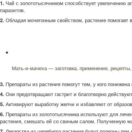
Чай с золототысячником способствует увеличению апп
1.
паразитов.
Обладая мочегонным свойством, растение помогает в
2.
Читайте также:
Мать-и-мачеха — заготовка, применение, рецепты,
Препараты из растения помогут тем, у кого понижена 
3.
Они предотвращают гастрит и благотворно действуют 
4.
Активируют выработку желчи и избавляют от образов
5.
Препараты из золототысячника используют для лечен
6.
растения, смешать ей со свиным салом. Полученную ма
Лекарства из целебного растения будут полезны при 
7.