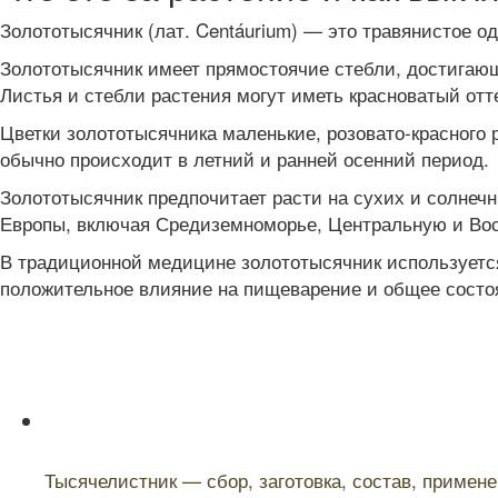
Золототысячник (лат. Centáurium) — это травянистое о
Золототысячник имеет прямостоячие стебли, достигающ
Листья и стебли растения могут иметь красноватый отт
Цветки золототысячника маленькие, розовато-красного 
обычно происходит в летний и ранней осенний период.
Золототысячник предпочитает расти на сухих и солнечн
Европы, включая Средиземноморье, Центральную и Вост
В традиционной медицине золототысячник используется 
положительное влияние на пищеварение и общее состо
Читайте также:
Тысячелистник — сбор, заготовка, состав, примен