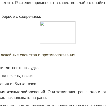
етита. Растение применяют в качестве слабого слабит
 борьбе с ожирением.
 лечебные свойства и противопоказания
кислотность желудка.
на печень, почки.
ания избытка газов.
ия кожных заболеваний. Они заживляют раны, ожоги, эк
зь накладывать на раны.
лечении анемии, печени, истощении организма, хроничес