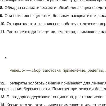
Обладая спазматическим и обезболивающим средство
8.
Они помогаю пациентам, больным панкреатитом, сах
9.
Отвары золототысячника способствуют лечению вер
10.
Растение входит в состав лекарства, снимающее ал
11.
Читайте также:
Репешок — сбор, заготовка, применение, рецепты,
Препараты золототысячника применяют для лечения г
12.
прерывания беременности. Помогает при лечения беспл
Благодаря содержанию генцианина, растение исполь
13.
Кроме того золототысячник применяют в качестве пр
14.