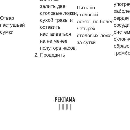
употре
залить две
Пить по
заболе
столовые ложки
столовой
Отвар
сердеч
сухой травы и
ложке, не более
пастушьей
сосуди
оставить
четырех
сумки
систем
настаиваться
столовых ложек
склонн
на не менее
за сутки
образ
полутора часов.
тромб
Процедить