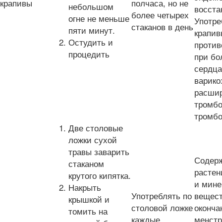
крапивы
полчаса, но не
небольшом
восста
более четырех
огне не меньше
Употре
стаканов в день
пяти минут.
крапив
Остудить и
против
процедить
при бо
сердца
варико
расшир
тромб
тромб
Две столовые
ложки сухой
травы заварить
Содер
стаканом
растен
крутого кипятка.
и мин
Накрыть
Употреблять по
вещест
крышкой и
столовой ложке
оконча
томить на
каждые
менстр