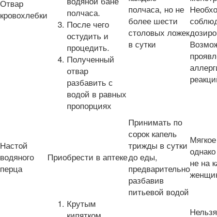
водяной бане
Отвар
полчаса, но не
Необхо
полчаса.
кровохлебки
более шести
соблю
После чего
столовых ложек
дозиро
остудить и
в сутки
Возмо
процедить.
проявл
Полученный
аллерг
отвар
реакци
разбавить с
водой в равных
пропорциях
Принимать по
сорок капель
Мягкое
Настой
трижды в сутки
однако
водяного
Приобрести в аптеке
до еды,
не на 
перца
предварительно
женщи
разбавив
питьевой водой
Крутым
Нельзя
кипятком