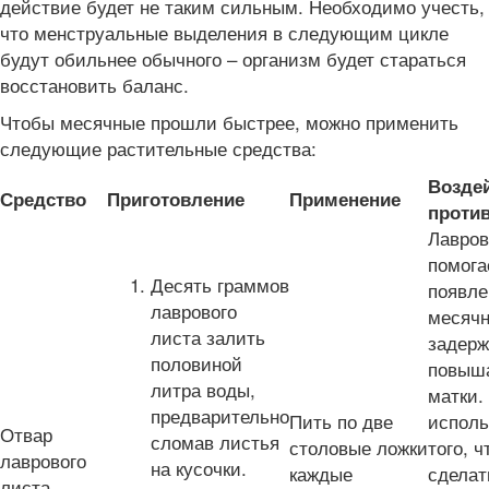
действие будет не таким сильным. Необходимо учесть,
что менструальные выделения в следующим цикле
будут обильнее обычного – организм будет стараться
восстановить баланс.
Чтобы месячные прошли быстрее, можно применить
следующие растительные средства:
Воздей
Средство
Приготовление
Применение
проти
Лавров
помога
Десять граммов
появле
лаврового
месячн
листа залить
задержк
половиной
повыша
литра воды,
матки.
предварительно
Пить по две
исполь
Отвар
сломав листья
столовые ложки
того, 
лаврового
на кусочки.
каждые
сделат
листа