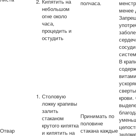
Кипятить на
полчаса.
менст
небольшом
менее 
огне около
Запрещ
часа,
употре
процедить и
заболе
остудить
сердеч
сосуди
систе
В крап
содерж
витами
ускор
сверты
Столовую
крови.
ложку крапивы
выделе
залить
благод
Принимать по
стаканом
уменьш
половине
крутого кипятка
целост
Отвар
стакана каждые
и кипятить на
эндоме