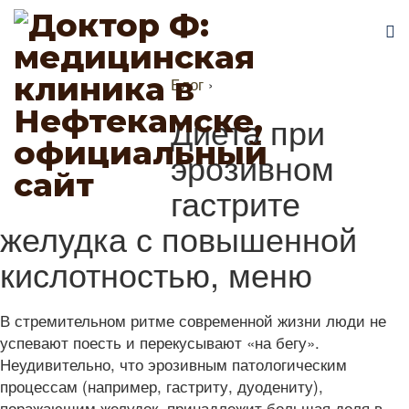
Блог
›
Диета при
эрозивном
гастрите
желудка с повышенной
кислотностью, меню
В стремительном ритме современной жизни люди не
успевают поесть и перекусывают «на бегу».
Неудивительно, что эрозивным патологическим
процессам (например, гастриту, дуодениту),
поражающим желудок, принадлежит большая доля в