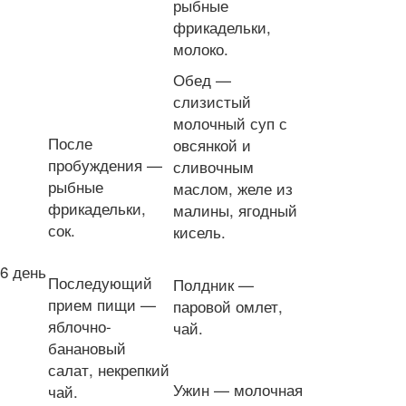
рыбные
фрикадельки,
молоко.
Обед —
слизистый
молочный суп с
После
овсянкой и
пробуждения —
сливочным
рыбные
маслом, желе из
фрикадельки,
малины, ягодный
сок.
кисель.
6 день
Последующий
Полдник —
прием пищи —
паровой омлет,
яблочно-
чай.
банановый
салат, некрепкий
Ужин — молочная
чай.