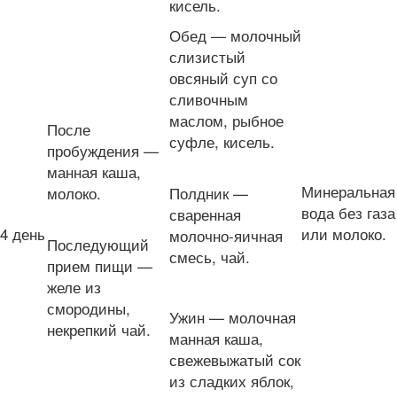
кисель.
Обед — молочный
слизистый
овсяный суп со
сливочным
маслом, рыбное
После
суфле, кисель.
пробуждения —
манная каша,
Минеральная
молоко.
Полдник —
вода без газа
сваренная
4 день
или молоко.
молочно-яичная
Последующий
смесь, чай.
прием пищи —
желе из
смородины,
Ужин — молочная
некрепкий чай.
манная каша,
свежевыжатый сок
из сладких яблок,