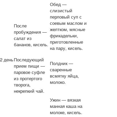
Обед —
слизистый
перловый суп с
соевым маслом и
После
желтком, мясные
пробуждения —
фрикадельки,
салат из
приготовленные
бананов, кисель.
на пару, кисель.
2 день
Последующий
Полдник —
прием пищи —
сваренные
паровое суфле
всмятку яйца,
из протертого
молоко.
творога,
некрепкий чай.
Ужин — вязкая
манная каша на
молоке, кисель.