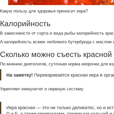
Какую пользу для здоровья приносит икра?
Калорийность
В зависимости от сорта и вида рыбы калорийность красн
А калорийность всеми любимого бутерброда с маслом и 
Сколько можно съесть красной 
По мнению диетологов, суточная норма икорочки для взр
На заметку!
Переваривается красная икра в орга
Укрепляет иммунитет и нервную систему
Икра красная — это не только деликатес, но и и
D и E, а также минералами, такими как кальций и