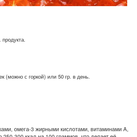
. продукта.
 (можно с горкой) или 50 гр. в день.
лками, омега-3 жирными кислотами, витаминами A,
 250-300 ккал на 100 граммов, что делает её