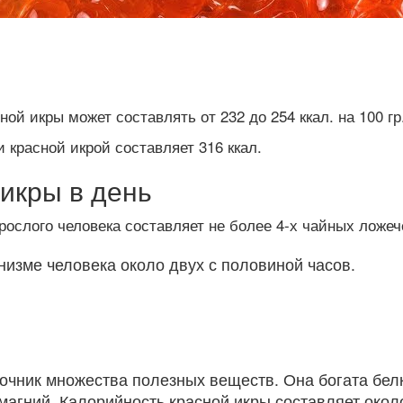
ой икры может составлять от 232 до 254 ккал. на 100 гр
красной икрой составляет 316 ккал.
икры в день
ослого человека составляет не более 4-х чайных ложечек
низме человека около двух с половиной часов.
сточник множества полезных веществ. Она богата бе
 магний. Калорийность красной икры составляет около