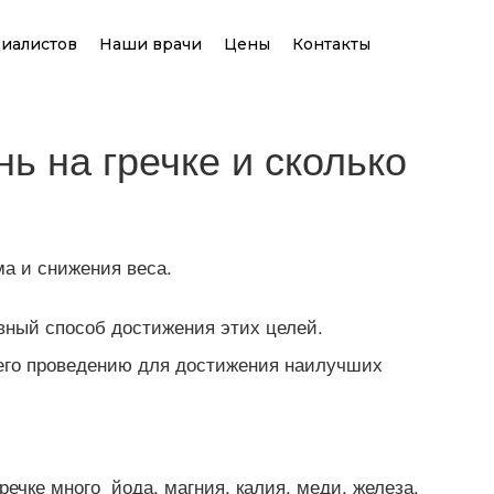
иалистов
Наши врачи
Цены
Контакты
ь на гречке и сколько
ма и снижения веса.
вный способ достижения этих целей.
о его проведению для достижения наилучших
ечке много йода, магния, калия, меди, железа.