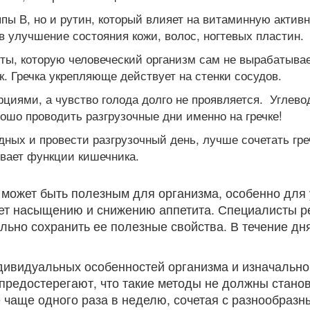
ппы В, но и рутин, который влияет на витаминную актив
 в улучшение состояния кожи, волос, ногтевых пластин.
, которую человеческий организм сам не вырабатывает
 Гречка укрепляюще действует на стенки сосудов.
ями, а чувство голода долго не проявляется. Углеводо
ошо проводить разгрузочные дни именно на гречке!
ных и провести разгрузочный день, лучше сочетать гре
вает функции кишечника.
ке может быть полезным для организма, особенно дл
вует насыщению и снижению аппетита. Специалисты р
льно сохранить ее полезные свойства. В течение дн
индивидуальных особенностей организма и изначально
и предостерегают, что такие методы не должны стан
е чаще одного раза в неделю, сочетая с разнообраз