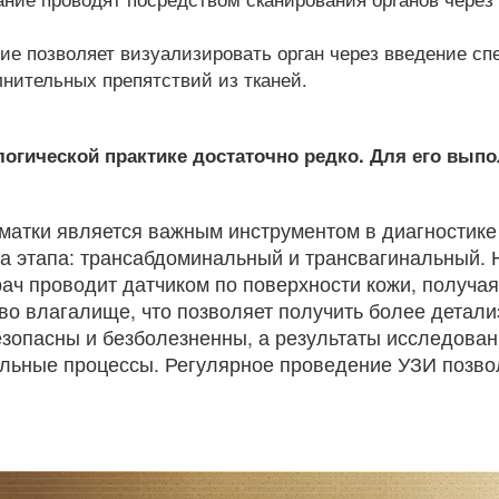
ие позволяет визуализировать орган через введение сп
лнительных препятствий из тканей.
логической практике достаточно редко. Для его вып
 матки является важным инструментом в диагностик
а этапа: трансабдоминальный и трансвагинальный. Н
рач проводит датчиком по поверхности кожи, получа
во влагалище, что позволяет получить более детал
езопасны и безболезненны, а результаты исследова
тельные процессы. Регулярное проведение УЗИ позв