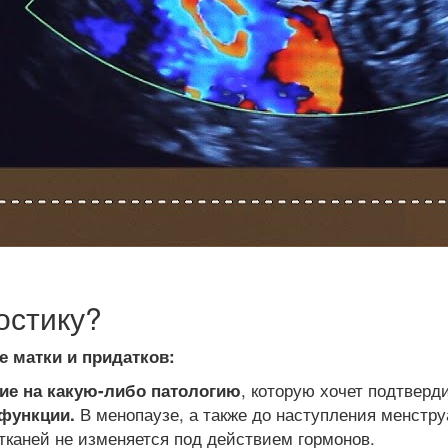
остику?
е матки и придатков:
, которую хочет подтверд
ие на какую-либо патологию
В менопаузе, а также до наступления менстр
 функции.
и тканей не изменяется под действием гормонов.