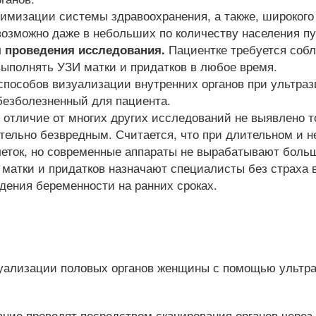
тимизации системы здравоохранения, а также, широкого
возможно даже в небольших по количеству населения пу
Пациентке требуется собл
я проведения исследования.
выполнять УЗИ матки и придатков в любое время.
способов визуализации внутренних органов при ультра
безболезненный для пациента.
 отличие от многих других исследований не выявлено то
тельно безвредным. Считается, что при длительном и 
ток, но современные аппараты не вырабатывают большо
матки и придатков назначают специалисты без страха в
дения беременности на ранних сроках.
зуализации половых органов женщины с помощью ультра
ние проводят посредством сканирования органов чере