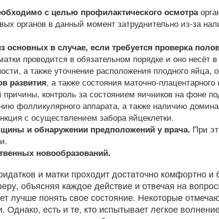
орган
еобходимо с целью профилактического осмотра
вых органов в данный момент затруднительно из-за на
з основных в случае, если требуется проверка поло
атки проводится в обязательном порядке и оно несёт в 
сти, а также уточнение расположения плодного яйца, 
, а также состояния маточно-плацентарного к
ов развития
 причины, контроль за состоянием яичников на фоне п
нию фолликулярного аппарата, а также наличию домина
ункция с осуществлением забора яйцеклетки.
При эт
нщины и обнаружении предположений у врача.
и.
твенных новообразований.
датков и матки проходит достаточно комфортно и б
ру, объясняя каждое действие и отвечая на вопрос
ет лучше понять свое состояние. Некоторые отмечают
и. Однако, есть и те, кто испытывает легкое волнен