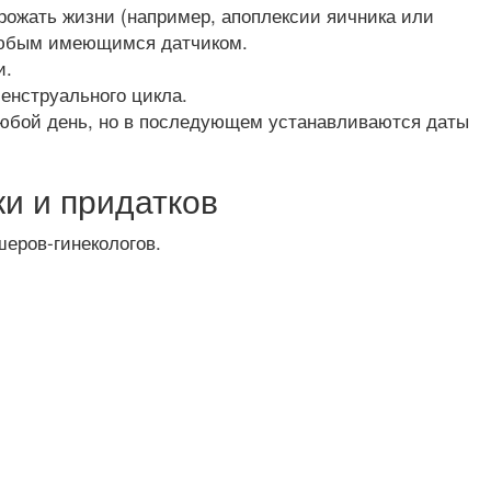
грожать жизни (например, апоплексии яичника или
 любым имеющимся датчиком.
и.
енструального цикла.
любой день, но в последующем устанавливаются даты
и и придатков
шеров-гинекологов.