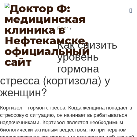
Блог
›
Как снизить
уровень
гормона
стресса (кортизола) у
женщин?
Кортизол – гормон стресса. Когда женщина попадает в
стрессовую ситуацию, он начинает вырабатываться
надпочечниками. Кортизол является необходимым
биологически активным веществом, но при нервном
перенапряжении его продукция становится избыточной