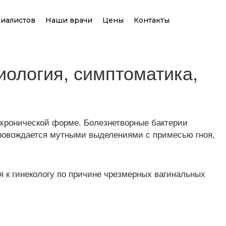
иалистов
Наши врачи
Цены
Контакты
иология, симптоматика,
о хронической форме. Болезнетворные бактерии
провождается мутными выделениями с примесью гноя,
 к гинекологу по причине чрезмерных вагинальных