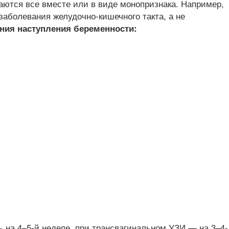
аются все вместе или в виде монопризнака. Например,
аболевания желудочно-кишечного такта, а не
ения наступления беременности
:
на 4–5-й неделе, при трансвагинальном УЗИ — на 3–4-