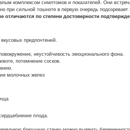
елым комплексом симптомов и показателей. Они встреч
о при сильной тошноте в первую очередь подозревает з
ые отличаются по степени достоверности подтвержд
 вкусовых предпочтений.
оловокружение, неустойчивость эмоционального фона.
ивоте, потемнение сосков.
анию.
ние молочных желез
лища
сердцебиение плода.
переднюю брюшную стенку можно выявить беременность 