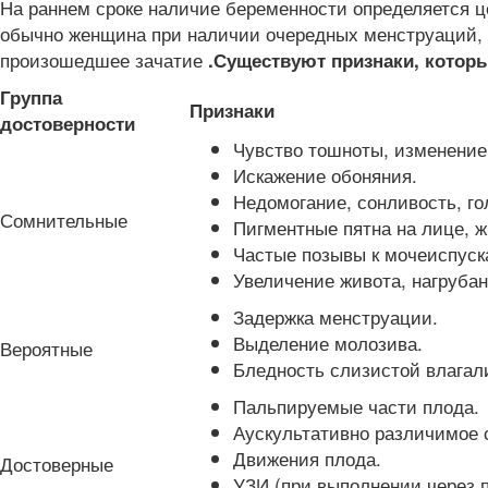
На раннем сроке наличие беременности определяется ц
обычно женщина при наличии очередных менструаций, н
произошедшее зачатие
.
Существуют признаки, котор
Группа
Признаки
достоверности
Чувство тошноты, изменение
Искажение обоняния.
Недомогание, сонливость, г
Сомнительные
Пигментные пятна на лице, ж
Частые позывы к мочеиспуск
Увеличение живота, нагруба
Задержка менструации.
Выделение молозива.
Вероятные
Бледность слизистой влага
Пальпируемые части плода.
Аускультативно различимое 
Движения плода.
Достоверные
УЗИ (при выполнении через 