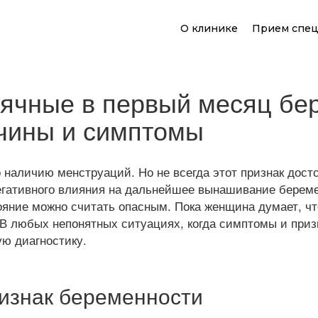
О клинике
Прием спец
ячные в первый месяц бе
чины и симптомы
аличию менструаций. Но не всегда этот признак достов
егативного влияния на дальнейшее вынашивание береме
яние можно считать опасным. Пока женщина думает, что
 В любых непонятных ситуациях, когда симптомы и при
ю диагностику.
ризнак беременности