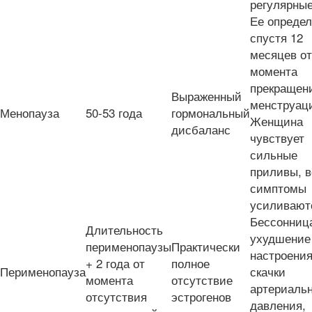
регулярны
Ее опреде
спустя 12
месяцев от
момента
прекращен
Выраженный
менструац
Менопауза
50-53 года
гормональный
Женщина
дисбаланс
чувствует
сильные
приливы, в
симптомы
усиливают
Бессонниц
Длительность
ухудшение
перименопаузы
Практически
настроения
+ 2 года от
полное
Перименопауза
скачки
момента
отсутствие
артериальн
отсутствия
эстрогенов
давления,