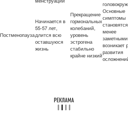
менструаций
головокру
Основные
Прекращение
симптомы
Начинается в
гормональных
становятся
55-57 лет,
колебаний,
менее
Постменопауза
длится всю
уровень
заметными
оставшуюся
эстрогена
возникает 
жизнь
стабильно
развития
крайне низкий
осложнени