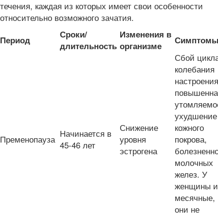
течения, каждая из которых имеет свои особенности
относительно возможного зачатия.
Сроки/
Изменения в
Период
Симптом
длительность
организме
Сбой цикла
колебания
настроения
повышенна
утомляемо
ухудшение
Снижение
кожного
Начинается в
Пременопауза
уровня
покрова,
45-46 лет
эстрогена
болезненн
молочных
желез. У
женщины и
месячные, 
они не