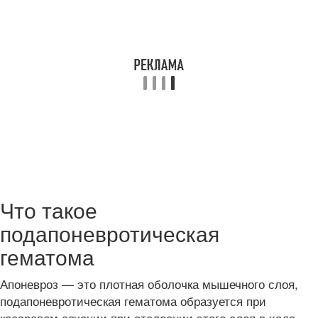
Что такое
подапоневротическая
гематома
Апоневроз — это плотная оболочка мышечного слоя,
подапоневротическая гематома образуется при
кесаревом сечении при отслоении этого слоя в ходе