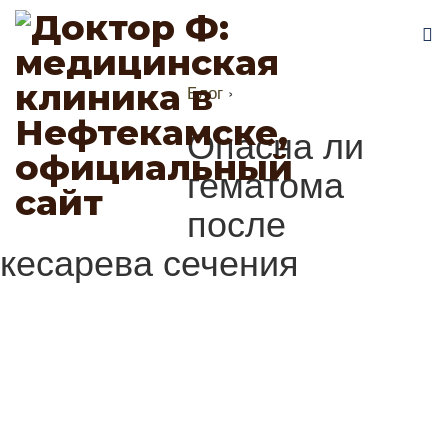
Блог
›
Опасна ли
гематома
после
кесарева сечения