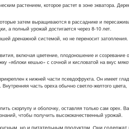
еским растением, которое растет в зоне экватора. Дер
которые затем выращиваются в рассаднике и пересажива
ки, а полный урожай достигается через 8-10 лет.
шей дренажной системой, но не переносит затопления. 
вития, включая цветение, плодоношение и созревание о
ку «яблоки кешью» с сочной и кисловатой на вкус мяко
прикреплен к нижней части псевдофрукта. Он имеет гла
. Внутренняя часть ореха обычно светло-желтого цвета,
ить скорлупу и оболочку, оставляя только сам орех. В
 знаний, чтобы получить высококачественный урожай.
вкусным, но и питательным продуктом. Они содержат