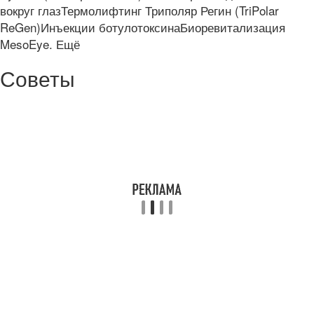
вокруг глазТермолифтинг Триполяр Регин (TriPolar
ReGen)Инъекции ботулотоксинаБиоревитализация
MesoEye. Ещё
Советы