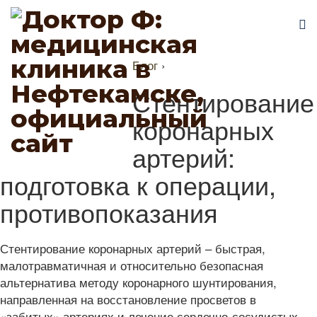
Блог
›
Стентирование
коронарных
артерий:
подготовка к операции,
противопоказания
Стентирование коронарных артерий – быстрая,
малотравматичная и относительно безопасная
альтернатива методу коронарного шунтирования,
направленная на восстановление просветов в
«забитых» артериях и лечение сердечно-сосудистых