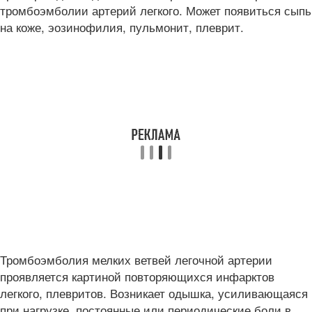
тромбоэмболии артерий легкого. Может появиться сыпь
на коже, эозинофилия, пульмонит, плеврит.
Тромбоэмболия мелких ветвей легочной артерии
проявляется картиной повторяющихся инфарктов
легкого, плевритов. Возникает одышка, усиливающаяся
при нагрузке, постоянные или периодические боли в