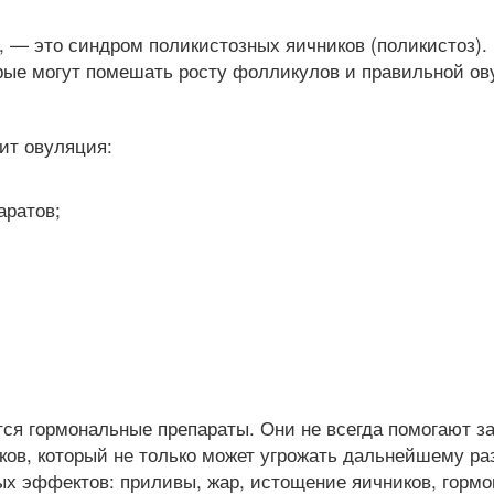
я, — это синдром поликистозных яичников (поликистоз)
орые могут помешать росту фолликулов и правильной ов
ит овуляция:
аратов;
я гормональные препараты. Они не всегда помогают з
ов, который не только может угрожать дальнейшему ра
ых эффектов: приливы, жар, истощение яичников, гормо