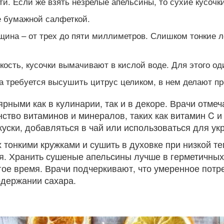
. Если же взять незрелые апельсины, то сухие кусочк
 бумажной салфеткой.
ина – от трех до пяти миллиметров. Слишком тонкие л
кость, кусочки вымачивают в кислой воде. Для этого од
требуется высушить цитрус целиком, в нем делают пр
ыми как в кулинарии, так и в декоре. Врачи отмечаю
тво витаминов и минералов, таких как витамин C и 
куски, добавляться в чай или использоваться для у
 тонкими кружками и сушить в духовке при низкой т
я. Хранить сушеные апельсины лучше в герметичных 
лгое время. Врачи подчеркивают, что умеренное по
одержании сахара.