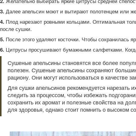
Желательно выбирать яркие цитрусы средней спелости
2.
Далее апельсин моют и вытирают полотенцем или же
3.
Плод нарезают ровными кольцами. Оптимальная толщ
4.
после сушки.
После этого удаляют косточки. Чтобы сохранилась яр
5.
Цитрусы просушивают бумажными салфетками. Когда 
6.
Сушеные апельсины становятся все более популярн
полезен. Сушеные апельсины сохраняют большинс
рациону. Они могут использоваться в качестве за
Для сушки апельсинов рекомендуется нарезать их
следить за процессом, чтобы избежать подгорани
сохранить их аромат и полезные свойства на до
для здоровья, однако стоит помнить о высоком с