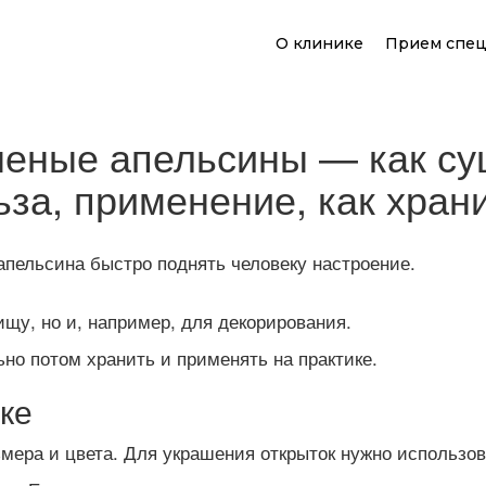
О клинике
Прием спец
еные апельсины — как суш
ьза, применение, как хран
апельсина быстро поднять человеку настроение.
ищу, но и, например, для декорирования.
но потом хранить и применять на практике.
шке
ера и цвета. Для украшения открыток нужно использова