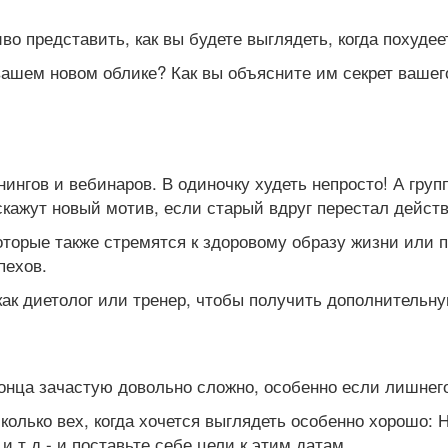
во представить, как вы будете выглядеть, когда похудее
вашем новом облике? Как вы объясните им секрет вашег
ингов и вебинаров. В одиночку худеть непросто! А груп
дскажут новый мотив, если старый вдруг перестал действ
торые также стремятся к здоровому образу жизни или п
пехов.
ак диетолог или тренер, чтобы получить дополнительну
онца зачастую довольно сложно, особенно если лишнего
олько вех, когда хочется выглядеть особенно хорошо: Н
и т.д.- и поставьте себе цели к этим датам.