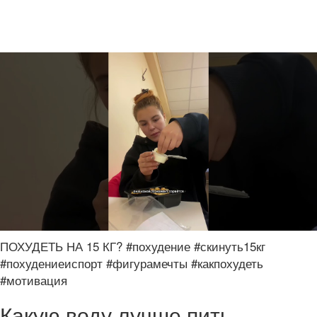
ПОХУДЕТЬ НА 15 КГ? #похудение #скинуть15кг
#похудениеиспорт #фигурамечты #какпохудеть
#мотивация
Какую воду лучше пить