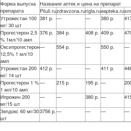
Форма выпуска
Название аптек и цена на препарат
препарата
Piluli.ru
zdravzona.ru
rigla.ru
eapteka.ru
sm
Утрожестан 100
381 р.
—
—
380 р.
417
мг/ 30 шт
Прогестерон 2,5
376 р.
384 р.
408 р.
409 р.
470
% 1мл/10 амп
Оксипрогестерон
—
554 р.
—
550 р.
—
12,5% 1 мл/10
амп
Утрожестан 200
412 р.
—
—
411 р.
446
мг/ 14 шт
Прогестерон 1 %
—
215 р.
195 р.
—
200
1 мл/10 амп
Ипрожин 200
—
—
380 р.
—
415
мг/15 шт
Зелдокс 60 мг/30
3756 р.
—
—
—
—
шт