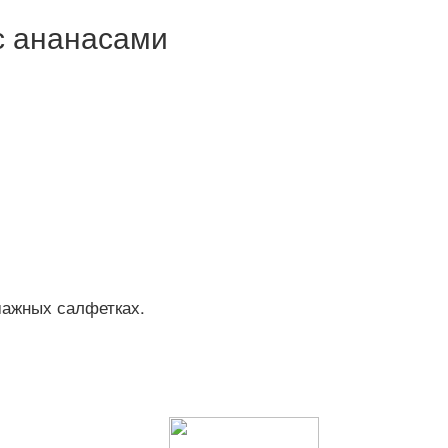
с ананасами
мажных салфетках.