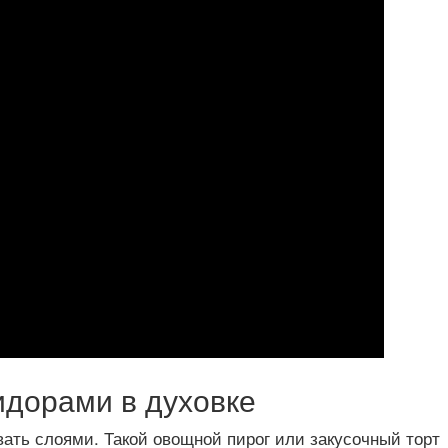
идорами в духовке
ать слоями. Такой овощной пирог или закусочный торт