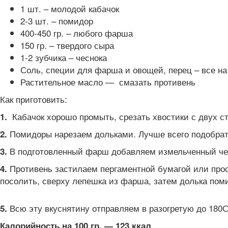
1 шт. – молодой кабачок
2-3 шт. – помидор
400-450 гр. – любого фарша
150 гр. – твердого сыра
1-2 зубчика – чеснока
Соль, специи для фарша и овощей, перец – все на
Растительное масло — смазать противень
Как приготовить:
Кабачок хорошо промыть, срезать хвостики с двух ст
1.
Помидоры нарезаем дольками. Лучше всего подобрать
2.
В подготовленный фарш добавляем измельченный чесн
3.
Противень застилаем пергаментной бумагой или про
4.
посолить, сверху лепешка из фарша, затем долька поми
Всю эту вкуснятину отправляем в разогретую до 180С
5.
Калорийность на 100 гр. — 123 ккал