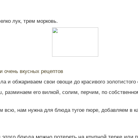
лко лук, трем морковь.
и очень вкусных рецептов
ла и обжариваем свои овощи до красивого золотистого 
ш, разминаем его вилкой, солим, перчим, по собствен
ем всю, нам нужна для блюда тугое пюре, добавляем в к
этого блюда можно потереть на крупной терке или п