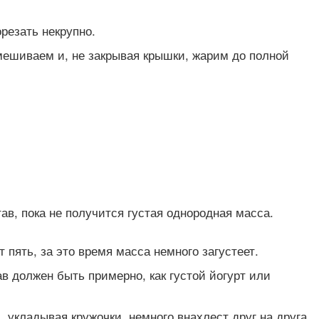
резать некрупно.
мешиваем и, не закрывая крышки, жарим до полной
в, пока не получится густая однородная масса.
ять, за это время масса немного загустеет.
в должен быть примерно, как густой йогурт или
укладывая кружочки, немного внахлест друг на друга.