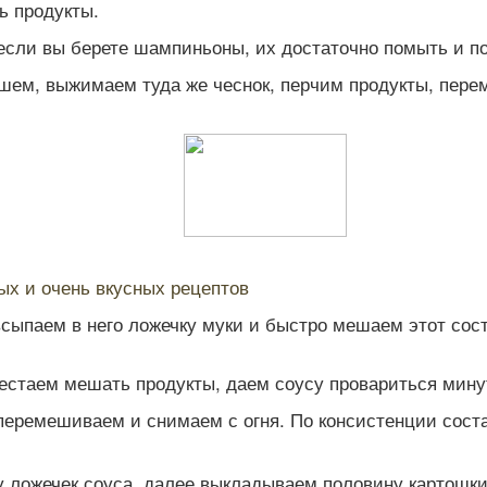
ь продукты.
если вы берете шампиньоны, их достаточно помыть и по
шем, выжимаем туда же чеснок, перчим продукты, пере
ых и очень вкусных рецептов
ыпаем в него ложечку муки и быстро мешаем этот соста
таем мешать продукты, даем соусу провариться минут п
перемешиваем и снимаем с огня. По консистенции соста
 ложечек соуса, далее выкладываем половину картошки, 