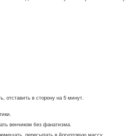
, отставить в сторону на 5 минут.
тики.
шать венчиком без фанатизма.
ремешать, пересыпать в йогуртовую массу.