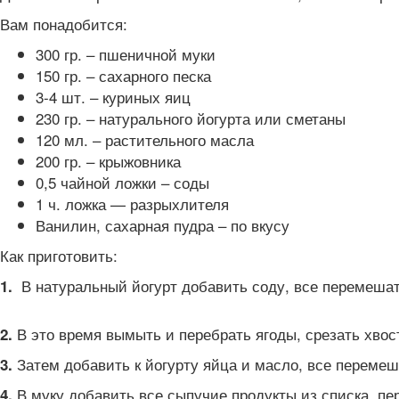
Вам понадобится:
300 гр. – пшеничной муки
150 гр. – сахарного песка
3-4 шт. – куриных яиц
230 гр. – натурального йогурта или сметаны
120 мл. – растительного масла
200 гр. – крыжовника
0,5 чайной ложки – соды
1 ч. ложка — разрыхлителя
Ванилин, сахарная пудра – по вкусу
Как приготовить:
В натуральный йогурт добавить соду, все перемешать
1.
В это время вымыть и перебрать ягоды, срезать хвос
2.
Затем добавить к йогурту яйца и масло, все переме
3.
В муку добавить все сыпучие продукты из списка, пе
4.