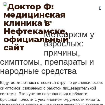
Блог
›
Метеоризм у
взрослых:
причины,
симптомы, препараты и
народные средства
Вздутие кишечника относится к группе диспепсических
симптомов, связанных с работой пищеварительной
системы. Это чувство переполнения в области
брюшной полости с увеличением окружности живота.
На подобную проблему жалуются около 30 % взрослых.