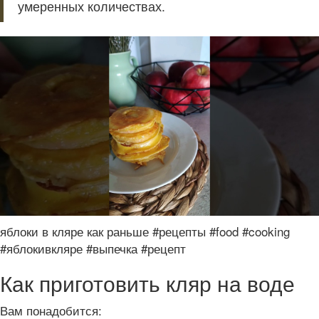
умеренных количествах.
яблоки в кляре как раньше #рецепты #food #cooking
#яблокивкляре #выпечка #рецепт
Как приготовить кляр на воде
Вам понадобится: